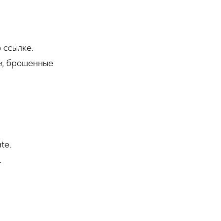
 ссылке.
и
, брошенные
te.
.