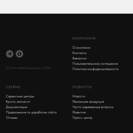
КОМПАНИЯ
О компании
Контакты
Вакансии
Пользовательское соглашение
© Все права защищены 2026г
Политика конфиденциальности
СЕРВИС
НОВОСТИ
Сервисные центры
Новости
Купить запчасти
Рекламная продукция
Документация
Часто задаваемые вопросы
Предложения по доработке сайта
Развитие
Отзывы
Пресс-центр