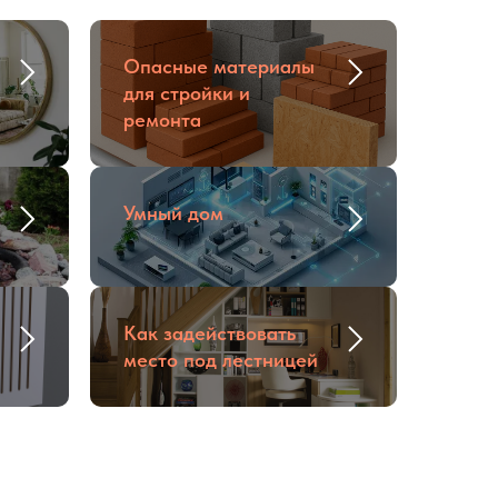
Опасные материалы
для стройки и
ремонта
Умный дом
Как задействовать
место под лестницей