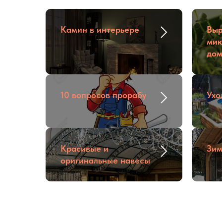
Камин в интерьере
Вы
мик
до
10 вопросов прорабу
Ухо
Красивые и
Зим
оригинальные навесы