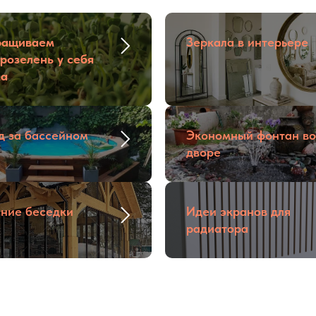
ращиваем
Зеркала в интерьере
розелень у себя
ма
д за бассейном
Экономный фонтан во
дворе
ние беседки
Идеи экранов для
радиатора