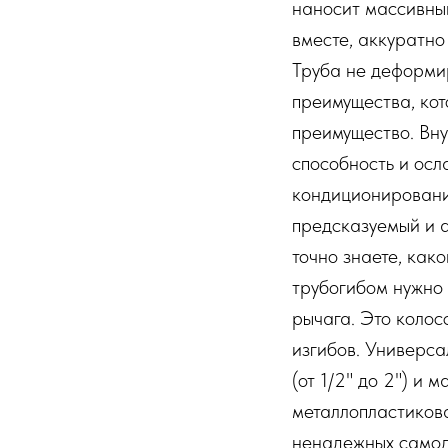
наносит массивный
вместе, аккуратно
Труба не деформир
преимущества, кот
преимущество. Вну
способность и осл
кондиционирования
предсказуемый и а
точно знаете, како
трубогибом нужно 
рычага. Это колос
изгибов. Универса
(от 1/2" до 2") и
металлопластикова
ненадежных самод