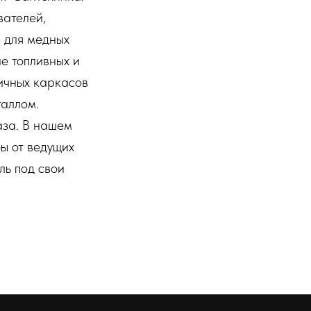
вателей,
 для медных
е топливных и
тичных каркасов
таллом.
аза. В нашем
ы от ведущих
ль под свои