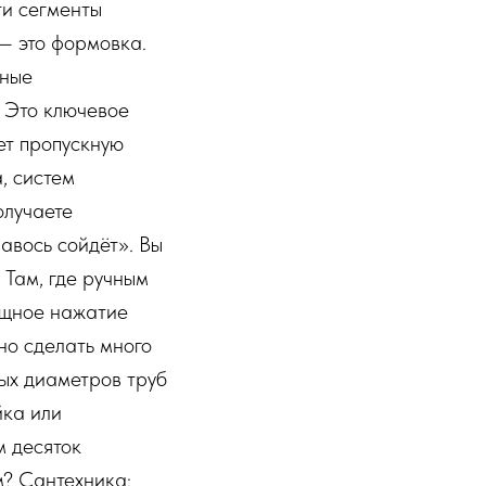
ти сегменты
 — это формовка.
вные
. Это ключевое
ет пропускную
, систем
олучаете
авось сойдёт». Вы
 Там, где ручным
ощное нажатие
но сделать много
ных диаметров труб
йка или
м десяток
? Сантехника: