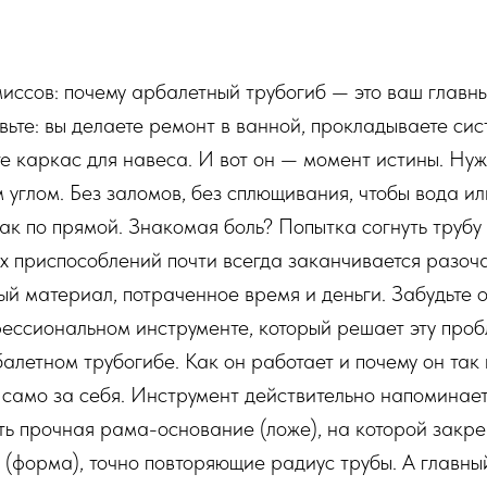
иссов: почему арбалетный трубогиб — это ваш главны
ьте: вы делаете ремонт в ванной, прокладываете сис
е каркас для навеса. И вот он — момент истины. Нужн
 углом. Без заломов, без сплющивания, чтобы вода ил
как по прямой. Знакомая боль? Попытка согнуть трубу
х приспособлений почти всегда заканчивается разоч
ый материал, потраченное время и деньги. Забудьте о
ессиональном инструменте, который решает эту проб
алетном трубогибе. Как он работает и почему он так
 само за себя. Инструмент действительно напоминае
сть прочная рама-основание (ложе), на которой закр
 (форма), точно повторяющие радиус трубы. А главны