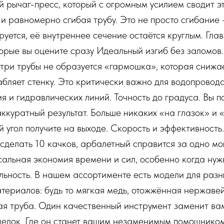
 рычаг-пресс, который с огромным усилием сводит э
 и равномерно сгибая трубу. Это не просто сгибание
уется, её внутреннее сечение остаётся круглым. Гла
орые вы оцените сразу Идеальный изгиб без заломов
три трубы не образуется «гармошка», которая снижа
абляет стенку. Это критически важно для водопровода
 и гидравлических линий. Точность до градуса. Вы п
ккуратный результат. Больше никаких «на глазок» и «
й угол получите на выходе. Скорость и эффективность.
сделать 10 качков, арбалетный справится за одно м
сальная экономия времени и сил, особенно когда нуж
льность. В нашем ассортименте есть модели для раз
 материалов: будь то мягкая медь, отожжённая нержаве
я труба. Один качественный инструмент заменит ва
елок. Где он станет вашим незаменимым помощником