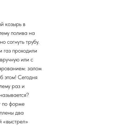
й козырь в
тему полива на
о согнуть трубу.
и газ проходили
 вручную или с
арованием: залом
б этом! Сегодня
лему раз и
 называется?
т по форме
еплены два
й «выстрел»