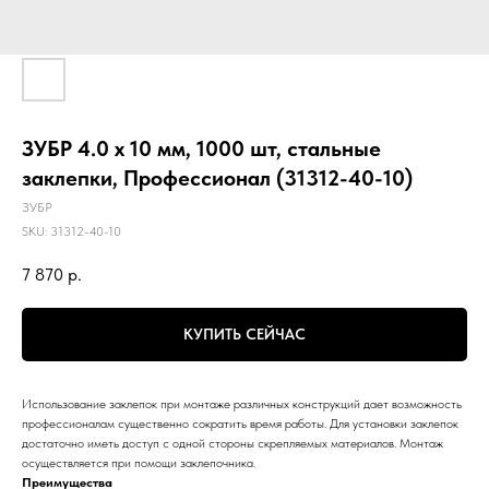
ЗУБР 4.0 x 10 мм, 1000 шт, стальные
заклепки, Профессионал (31312-40-10)
ЗУБР
SKU:
31312-40-10
7 870
р.
КУПИТЬ СЕЙЧАС
Использование заклепок при монтаже различных конструкций дает возможность
профессионалам существенно сократить время работы. Для установки заклепок
достаточно иметь доступ с одной стороны скрепляемых материалов. Монтаж
осуществляется при помощи заклепочника.
Преимущества