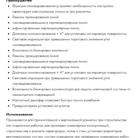
Преимущества
Функция самовыравнивания устраняет необходимость настройки,
гарантирует максимальную точность при разметке.
Режимы проецирования линий:
самовыравнивающиеся перпендикулярные линии
зафиксированные перпендикулярные линии,
Диапазон компенсирования ± 4° для установки на неровную поверхность.
Световая индикация при превышении порогового значения угла
самовыравнивания.
Возможность блокировки компенсат
Режимы проецирования линий:
самовыравнивающиеся перпендикулярные линии
зафиксированные перпендикулярные линии
Диапазон компенсирования ± 4° для установки на неровную поверхность.
Световая индикация при превышении порогового значения угла
самовыравнивания.
Возможность блокировки компенсатора для защиты маятниковой системы от
механических повреждений
Магнитный демпфер позволяет быстро гасить колебания
Предусмотрена установка на штатив
Использование
Применяется для горизонтальной и вертикальной разметки при строительстве
или отделочных работах, для прокладки инженерных коммуникаций,
строительстве и размете перегородок, полов и стен, установки радиаторов
вентиляционных систем, систем освещения, при проведении инженерных работ,