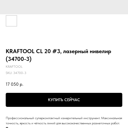
KRAFTOOL CL 20 #3, лазерный нивелир
(34700-3)
KRAFTOOL
SKU:
34700-3
17 050
р.
КУПИТЬ СЕЙЧАС
Профессиональный суперкомпактный измерительный инструмент. Максимальная
точность, яркость и чёткость линий для высококачественных разметочных работ.