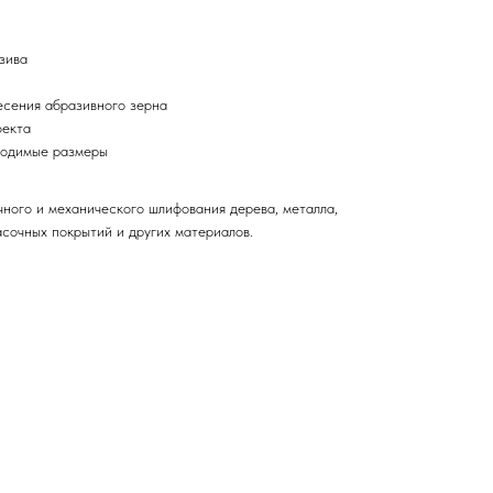
зива
есения абразивного зерна
фекта
ходимые размеры
чного и механического шлифования дерева, металла,
асочных покрытий и других материалов.