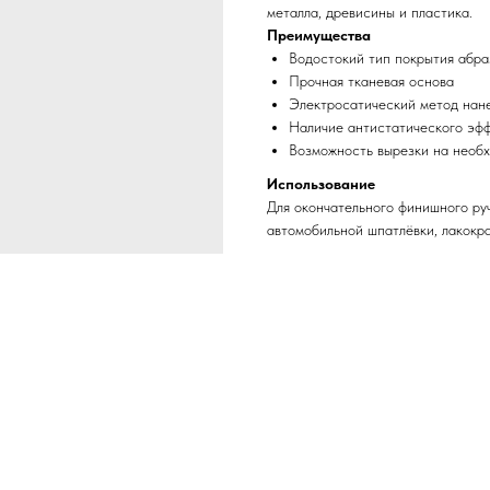
металла, древисины и пластика.
Преимущества
Водостокий тип покрытия абра
Прочная тканевая основа
Электросатический метод нан
Наличие антистатического эф
Возможность вырезки на необ
Использование
Для окончательного финишного ру
автомобильной шпатлёвки, лакокр