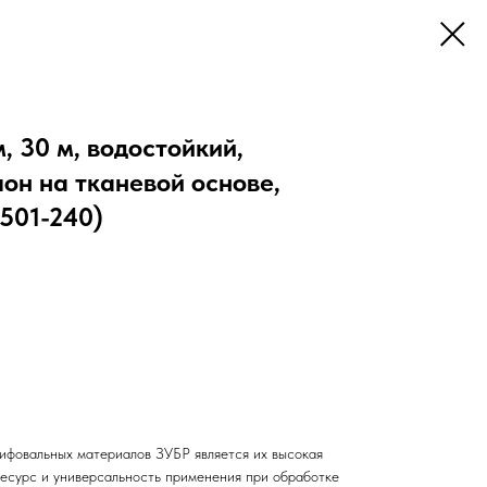
, 30 м, водостойкий,
он на тканевой основе,
501-240)
фовальных материалов ЗУБР является их высокая
ресурс и универсальность применения при обработке