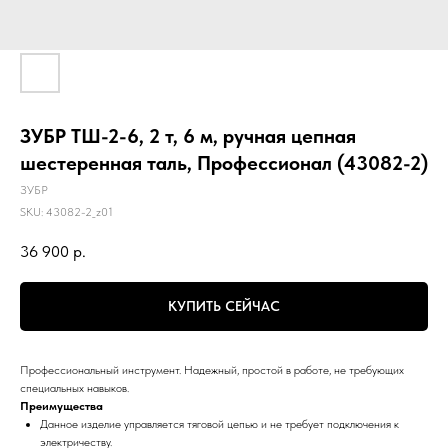
ЗУБР ТШ-2-6, 2 т, 6 м, ручная цепная
шестеренная таль, Профессионал (43082-2)
ЗУБР
SKU:
43082-2_z01
36 900
р.
КУПИТЬ СЕЙЧАС
Профессиональный инструмент. Надежный, простой в работе, не требующих
специальных навыков.
Преимущества
Данное изделие управляется тяговой цепью и не требует подключения к
электричеству.