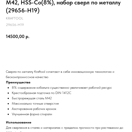
М42, HSS-Co(8%), набор сверл по металлу
(29656-H19)
KRAFTOOL
29656-H19
14500,00
р.
КУПИТЬ СЕЙЧАС
Сверла по металлу Кraftool сочетают в себе инновационную технологию и
бескомпромиссное качество
Преимущества
8% содержание кобальта существенно увеличивает рабочий ресурс
Крестообразная подточка по DIN 1412C
Быстрорежущая сталь М42
Максимально точные отверстия
Азотирование рабочих кромок
Улучшенная форма спирали
Использование
Для сверления в сталях и материалах с пределом прочности при растяжении до