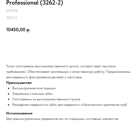
Professional (3262-2)
STAYER
3262-2
10450,00
р.
КУПИТЬ СЕЙЧАС
Тиски изготовлены высококачественного чугуна, соответствуют высоким
требованиям. Обеспечивают длительную и качественную работу. Предназначены
для надежного фиксирования деталей и заготовок
Преимущества
Высокопрочная конструкция
Закаленыe стальные губки
Изготовлены из высококачественного чугуна
Рельефная поверхность губок для надежного и безопасного крепления труб
Использование
Для зажима различных предметов или их отдельных составных элементов