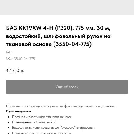
БАЗ KK19XW 4-H (Р320), 775 мм, 30 м,
водостойкий, шлифовальный рулон на
тканевой основе (3550-04-775)
БАЗ
SKU:
3550-04-775
47 710
р.
Out of stock
Применяется для мокрого и сухого шлифования дерева, металла, пластика.
Преимущества
Прочная и эластичная тканевая основа
Повышенный рабочий ресурс
Возможность использования для ″мокрого″ шлифования.
Покрытие с антистатический эффектом