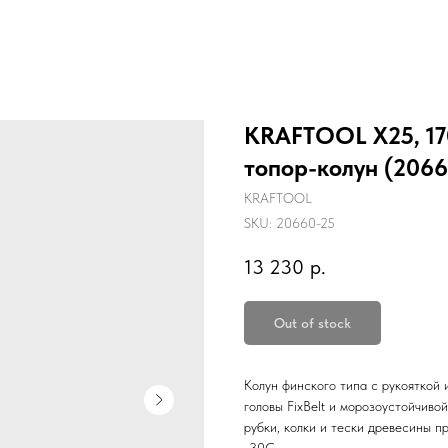
KRAFTOOL X25, 170
топор-колун (2066
KRAFTOOL
SKU:
20660-25
13 230
р.
Out of stock
Колун финского типа с рукояткой 
головы FixBelt и морозоустойчиво
рубки, колки и тески древесины п