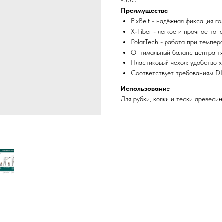
-30С
Преимущества
FixBelt - надёжная фиксация г
Х-Fiber - легкое и прочное то
PolarTech - работа при темпер
Оптимальный баланс центра т
Пластиковый чехол: удобство 
Соответствует требованиям D
Использование
Для рубки, колки и тески древеси