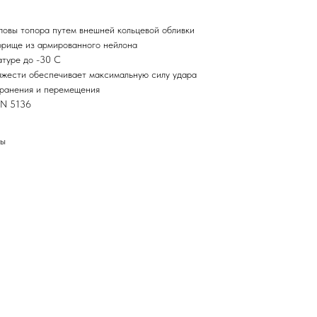
оловы топора путем внешней кольцевой обливки
порище из армированного нейлона
атуре до -30 С
яжести обеспечивает максимальную силу удара
хранения и перемещения
IN 5136
ны