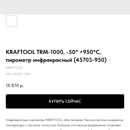
KRAFTOOL TRM-1000, -50° +950°С,
пирометр инфракрасный (45703-950)
KRAFTOOL
SKU:
45703-950
18 870
р.
КУПИТЬ СЕЙЧАС
Инфракрасные пирометры KRAFTOOL обеспечивают бесконтактное измерение
температуры с высокой точностью. Большое оптическое разрешение позволяет