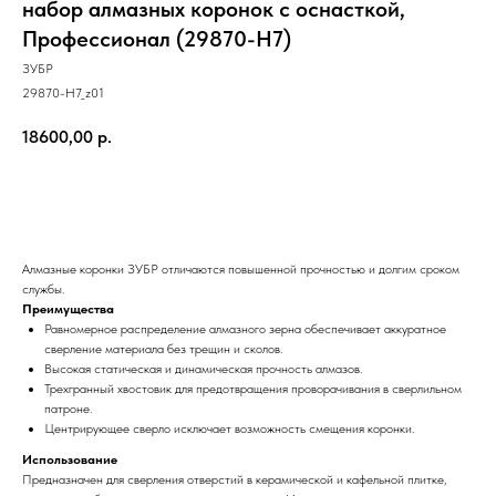
набор алмазных коронок с оснасткой,
Профессионал (29870-H7)
ЗУБР
29870-H7_z01
18600,00
р.
КУПИТЬ СЕЙЧАС
Алмазные коронки ЗУБР отличаются повышенной прочностью и долгим сроком
службы.
Преимущества
Равномерное распределение алмазного зерна обеспечивает аккуратное
сверление материала без трещин и сколов.
Высокая статическая и динамическая прочность алмазов.
Трехгранный хвостовик для предотвращения проворачивания в сверлильном
патроне.
Центрирующее сверло исключает возможность смещения коронки.
Использование
Предназначен для сверления отверстий в керамической и кафельной плитке,