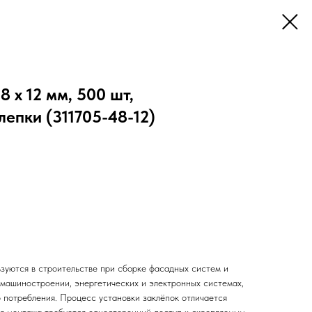
 x 12 мм, 500 шт,
епки (311705-48-12)
зуются в строительстве при сборке фасадных систем и
 машиностроении, энергетических и электронных системах,
о потребления. Процесс установки заклёпок отличается