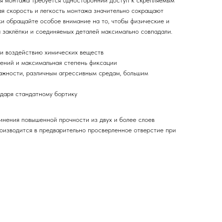
ля монтажа требуется односторонний доступ к скрепляемым
ая скорость и легкость монтажа значительно сокращают
ки обращайте особое внимание на то, чтобы физические и
 заклёпки и соединяемых деталей максимально совпадали.
 и воздействию химических веществ
ений и максимальная степень фиксации
ажности, различным агрессивным средам, большим
даря стандатному бортику
инения повышенной прочности из двух и более слоев
роизводится в предварительно просверленное отверстие при