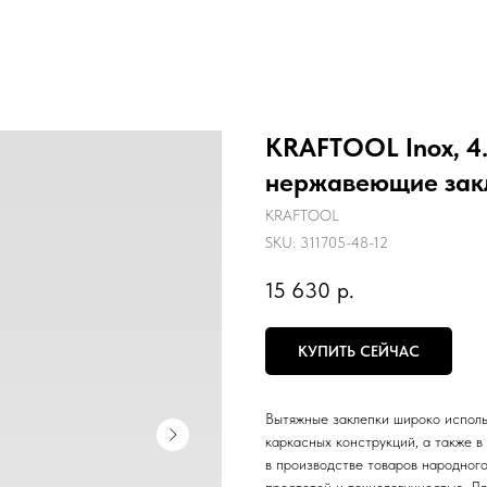
KRAFTOOL Inox, 4.8
нержавеющие закл
KRAFTOOL
SKU:
311705-48-12
15 630
р.
КУПИТЬ СЕЙЧАС
Вытяжные заклепки широко исполь
каркасных конструкций, а также в
в производстве товаров народног