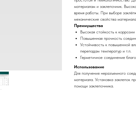
простотой и технологичностью. Д
материалам и заклепочник. Высок
время работы. При выборе заклёп
механические свойства материала
Преимущества
Высокая стойкость к коррозии
Повышенная прочность соедин
Устойчивость к повышенной вл
перепадам температур и т.п.
Герметичное соединение благо
Использование
Для получения неразъемного соед
материала. Установка заклепок п
помощи заклепочника.