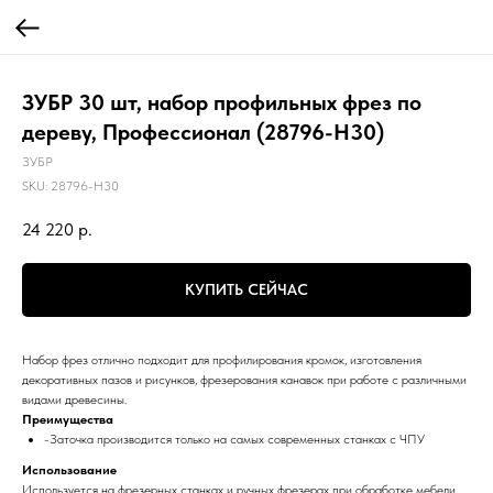
ЗУБР 30 шт, набор профильных фрез по
дереву, Профессионал (28796-H30)
ЗУБР
SKU:
28796-H30
24 220
р.
КУПИТЬ СЕЙЧАС
Набор фрез отлично подходит для профилирования кромок, изготовления
декоративных пазов и рисунков, фрезерования канавок при работе с различными
видами древесины.
Преимущества
-Заточка производится только на самых современных станках с ЧПУ
Использование
Используется на фрезерных станках и ручных фрезерах при обработке мебели,