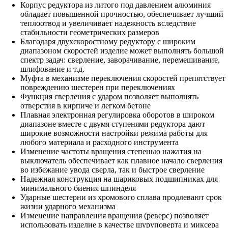
Корпус редуктора из литого под давлением алюминия
обладает повышенной прочностью, обеспечивает лучший
теплоотвод и увеличивает надежность вследствие
стабильности геометрических размеров
Благодаря двухскоростному редуктору с широким
диапазоном скоростей изделие может выполнять большой
спектр задач: сверление, заворачивание, перемешивание,
шлифование и т.д.
Муфта в механизме переключения скоростей препятствует
повреждению шестерен при переключениях
Функция сверления с ударом позволяет выполнять
отверстия в кирпиче и легком бетоне
Плавная электронная регулировка оборотов в широком
диапазоне вместе с двумя ступенями редуктора дают
широкие возможности настройки режима работы для
любого материала и расходного инструмента
Изменение частоты вращения степенью нажатия на
выключатель обеспечивает как плавное начало сверления
во избежание увода сверла, так и быстрое сверление
Надежная конструкция на шариковых подшипниках для
минимального биения шпинделя
Ударные шестерни из хромового сплава продлевают срок
жизни ударного механизма
Изменение направления вращения (реверс) позволяет
использовать изделие в качестве шуруповерта и миксера