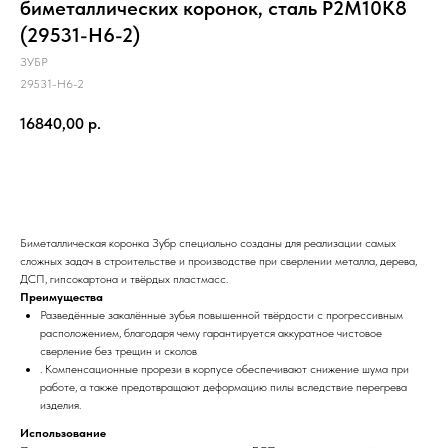
биметаллических коронок, сталь Р2М10К8
(29531-H6-2)
ЗУБР
29531-H6-2
16840,00
р.
КУПИТЬ СЕЙЧАС
Биметаллическая коронка Зубр специально созданы для реализации самых
сложных задач в строительстве и производстве при сверлении металла, дерева,
ДСП, гипсокартона и твёрдых пластмасс.
Преимущества
Разведённые закалённые зубья повышенной твёрдости с прогрессивным
расположением, благодаря чему гарантируется аккуратное чистовое
сверление без трещин и сколов
. Компенсационные прорези в корпусе обеспечивают снижение шума при
работе, а также предотвращают деформацию пилы вследствие перегрева
изделия.
Использование