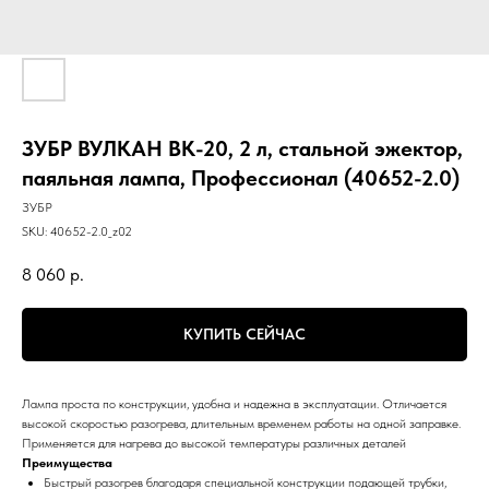
ЗУБР ВУЛКАН ВК-20, 2 л, стальной эжектор,
паяльная лампа, Профессионал (40652-2.0)
ЗУБР
SKU:
40652-2.0_z02
8 060
р.
КУПИТЬ СЕЙЧАС
Лампа проста по конструкции, удобна и надежна в эксплуатации. Отличается
высокой скоростью разогрева, длительным временем работы на одной заправке.
Применяется для нагрева до высокой температуры различных деталей
Преимущества
Быстрый разогрев благодаря специальной конструкции подающей трубки,