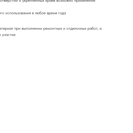
отверстий и укрепленных краев возможно применение
го использования в любое время года
атериал при выполнении ремонтных и отделочных работ, а
 участке.