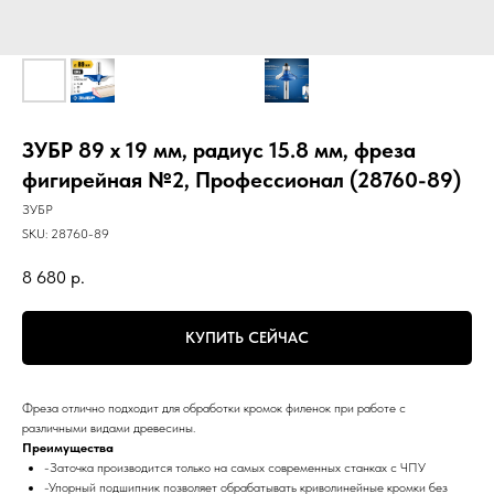
ЗУБР 89 x 19 мм, радиус 15.8 мм, фреза
фигирейная №2, Профессионал (28760-89)
ЗУБР
SKU:
28760-89
8 680
р.
КУПИТЬ СЕЙЧАС
Фреза отлично подходит для обработки кромок филенок при работе с
различными видами древесины.
Преимущества
-Заточка производится только на самых современных станках с ЧПУ
-Упорный подшипник позволяет обрабатывать криволинейные кромки без