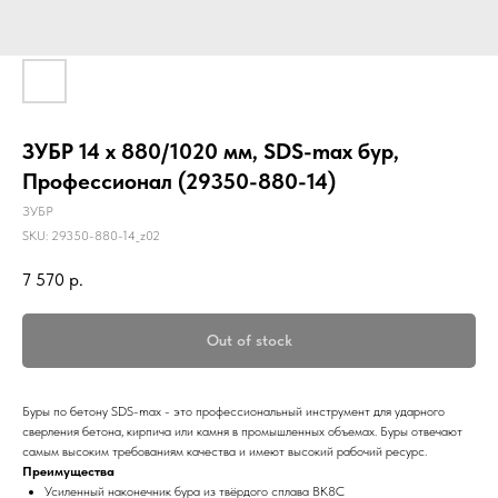
ЗУБР 14 x 880/1020 мм, SDS-max бур,
Профессионал (29350-880-14)
ЗУБР
SKU:
29350-880-14_z02
7 570
р.
Out of stock
Буры по бетону SDS-max - это профессиональный инструмент для ударного
сверления бетона, кирпича или камня в промышленных объемах. Буры отвечают
самым высоким требованиям качества и имеют высокий рабочий ресурс.
Преимущества
Усиленный наконечник бура из твёрдого сплава ВК8С