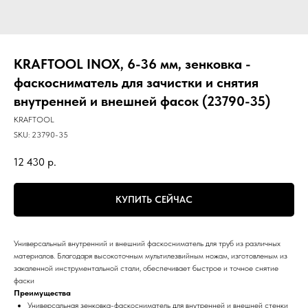
KRAFTOOL INOX, 6-36 мм, зенковка -
фаскосниматель для зачистки и снятия
внутренней и внешней фасок (23790-35)
KRAFTOOL
SKU:
23790-35
12 430
р.
КУПИТЬ СЕЙЧАС
Универсальный внутренний и внешний фаскосниматель для труб из различных
материалов. Благодаря высокоточным мультилезвийным ножам, изготовленым из
закаленной инструментальной стали, обеспечивает быстрое и точное снятие
фаски
Преимущества
Универсальная зенковка-фаскосниматель для внутренней и внешней стенки