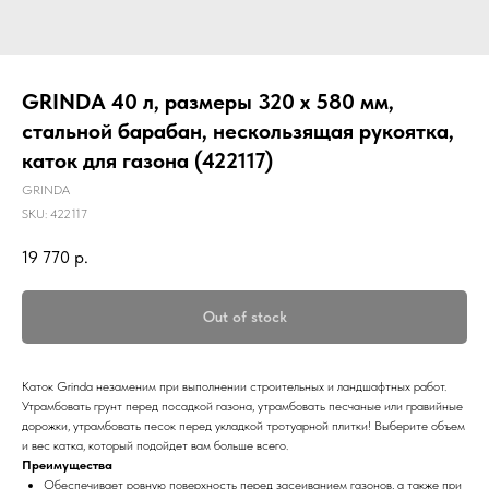
GRINDA 40 л, размеры 320 х 580 мм,
стальной барабан, нескользящая рукоятка,
каток для газона (422117)
GRINDA
SKU:
422117
19 770
р.
Out of stock
Каток Grinda незаменим при выполнении строительных и ландшафтных работ.
Утрамбовать грунт перед посадкой газона, утрамбовать песчаные или гравийные
дорожки, утрамбовать песок перед укладкой тротуарной плитки! Выберите объем
и вес катка, который подойдет вам больше всего.
Преимущества
Обеспечивает ровную поверхность перед засеиванием газонов, а также при