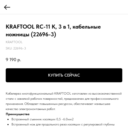
KRAFTOOL RC-11 K, 3 в 1, кабельные
ножницы (22696-3)
KRAFTOOL
SKU:
22696-3
9 190
р.
КУПИТЬ СЕЙЧАС
Кабелерез многофункциональный KRAFTOOL изготовлен из высококачественной
стали с закалкой рабочих поверхностей, предназначен для профессионального
применения. Обладает повышенным ресурсом, обеспечивает наивысшее
качество электромонтажных работ.
Преимущества
Встроенный съемник изоляции 0,5 -6.0мм2
Встроенный нож для продольного реза изоляции с регулировкой глубины