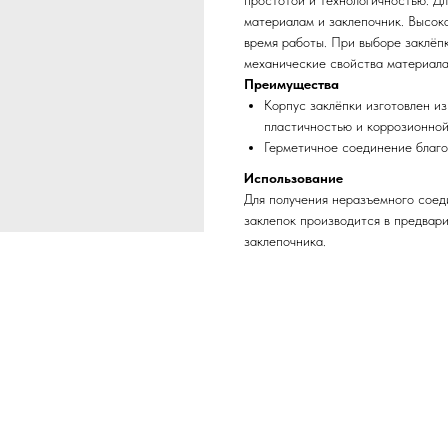
простотой и технологичностью. Д
материалам и заклепочник. Высок
время работы. При выборе заклёп
механические свойства материала
Преимущества
Корпус заклёпки изготовлен и
пластичностью и коррозионной
Герметичное соединение благо
Использование
Для получения неразъемного соеди
заклепок производится в предвар
заклепочника.