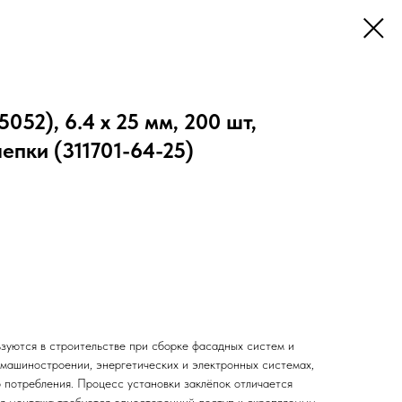
052), 6.4 x 25 мм, 200 шт,
пки (311701-64-25)
зуются в строительстве при сборке фасадных систем и
 машиностроении, энергетических и электронных системах,
о потребления. Процесс установки заклёпок отличается