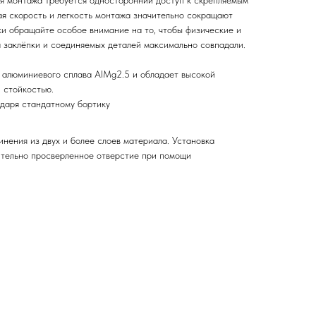
ля монтажа требуется односторонний доступ к скрепляемым
ая скорость и легкость монтажа значительно сокращают
ки обращайте особое внимание на то, чтобы физические и
 заклёпки и соединяемых деталей максимально совпадали.
з алюминиевого сплава AlMg2.5 и обладает высокой
 стойкостью.
даря стандатному бортику
нения из двух и более слоев материала. Установка
ительно просверленное отверстие при помощи