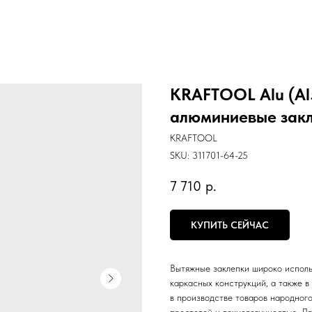
KRAFTOOL Alu (Al5
алюминиевые закле
KRAFTOOL
SKU:
311701-64-25
7 710
р.
КУПИТЬ СЕЙЧАС
Вытяжные заклепки широко исполь
каркасных конструкций, а также в
в производстве товаров народног