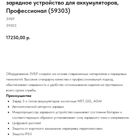
зарядное устройство для аккумуляторов,
Профессионал (59303)
ЗУБР
59303
17250,00
р.
КУПИТЬ СЕЙЧАС
Оборудование ЗУБР создано на основе современных материалов и передовых
технологий. Высокие стандарты качества и профессиональный подход,
обеспечивают надежность и удобство использования изделия на протяжении
всего срока службы.
Преимущества
Заряд 3-х типов аккумуляторов: кислотные WET, GEL, AGM
Автоматический алгоритм зарядки
Микропроцессор зарядного устройства оценивает состояние батареи и
соответствующим образом устанавливает силу зарядного тока и напряжение.
Цифровой дисплей
Защита от короткого замыкания, перегрева, переполюсовки
Защита IP65