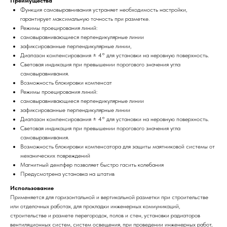
Преимущества
Функция самовыравнивания устраняет необходимость настройки,
гарантирует максимальную точность при разметке.
Режимы проецирования линий:
самовыравнивающиеся перпендикулярные линии
зафиксированные перпендикулярные линии,
Диапазон компенсирования ± 4° для установки на неровную поверхность.
Световая индикация при превышении порогового значения угла
самовыравнивания.
Возможность блокировки компенсат
Режимы проецирования линий:
самовыравнивающиеся перпендикулярные линии
зафиксированные перпендикулярные линии
Диапазон компенсирования ± 4° для установки на неровную поверхность.
Световая индикация при превышении порогового значения угла
самовыравнивания.
Возможность блокировки компенсатора для защиты маятниковой системы от
механических повреждений
Магнитный демпфер позволяет быстро гасить колебания
Предусмотрена установка на штатив
Использование
Применяется для горизонтальной и вертикальной разметки при строительстве
или отделочных работах, для прокладки инженерных коммуникаций,
строительстве и размете перегородок, полов и стен, установки радиаторов
вентиляционных систем, систем освещения, при проведении инженерных работ,