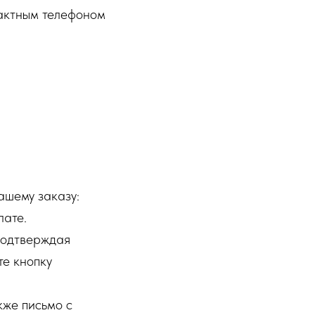
тактным телефоном
ашему заказу:
лате.
 подтверждая
те кнопку
кже письмо с