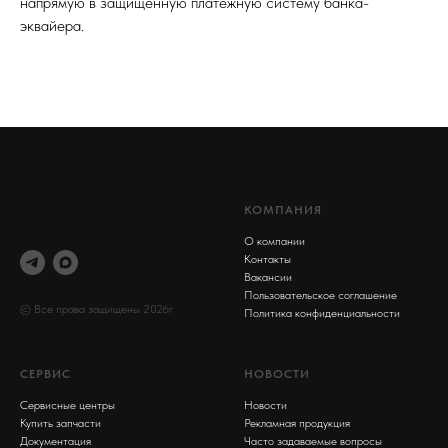
напрямую в защищённую платёжную систему банка-
эквайера.
КОМПАНИЯ
О компании
Контакты
Вакансии
Пользовательское соглашение
© Все права защищены 2026г
Политика конфиденциальности
СЕРВИС
НОВОСТИ
Сервисные центры
Новости
Купить запчасти
Рекламная продукция
Документация
Часто задаваемые вопросы