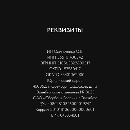
РЕКВИЗИТЫ
ИП Одиноченко О.В.
ИНН 565101400542
ОГРНИП 310565823600317
ОКПО 152580417
ОКАТО 53401362000
Юридический адрес:
460052, г. Оренбург, ул.Дружбы, д. 13
Оренбургское отделении № 8623
ОАО «Сбербанк России» г.Оренбург
Р/сч 40802810346000019247
Корр/сч 30101810600000000601
БИК 045354601